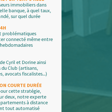
seurs immobiliers dans
elle banque, à quel taux,
dé, sur quel durée
24H
et problématiques
ester connecté même entre
g hebdomadaires
e Cyril et Dorine ainsi
du Club (artisans,
 avocats fiscalistes...)
ION COURTE DURÉE
our cette stratégie,
ur deux, notre experte
 appartements à distance
ant tout automatisé