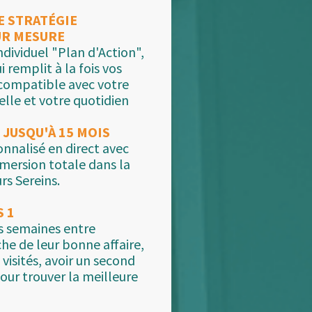
E STRATÉGIE
UR MESURE
ndividuel "Plan d'Action",
i remplit à la fois vos
 compatible avec votre
elle et votre quotidien
JUSQU'À 15 MOIS
nalisé en direct avec
mersion totale dans la
rs Sereins.
S 1
es semaines entre
che de leur bonne affaire,
visités, avoir un second
our trouver la meilleure