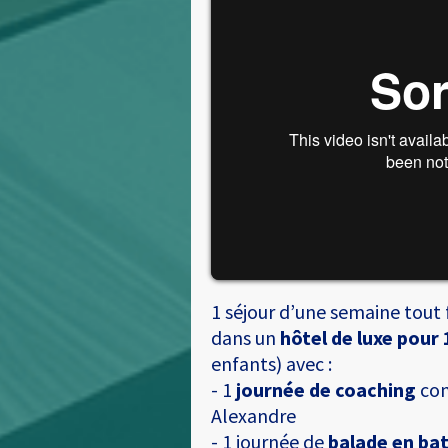
1 séjour d’une semaine tout f
dans un
hôtel de luxe pour 
enfants) avec :
- 1
journée de coaching
com
Alexandre
- 1 journée de
balade en bat