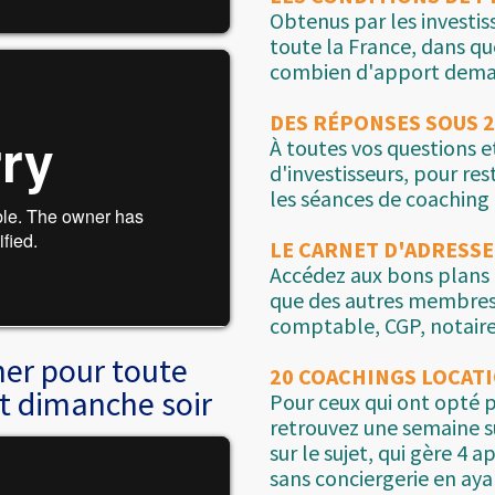
Obtenus par les investis
toute la France, dans qu
combien d'apport deman
DES RÉPONSES SOUS 
À toutes vos questions 
d'investisseurs, pour r
les séances de coachin
LE CARNET D'ADRESSE
Accédez aux bons plans d
que des autres membres 
comptable, CGP, notaires,
er pour toute
20 COACHINGS LOCAT
t dimanche soir
Pour ceux qui ont opté p
retrouvez une semaine s
sur le sujet, qui gère 4
sans conciergerie en ay