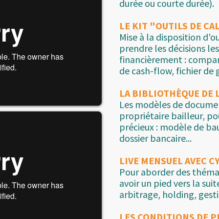
durée ou courte durée).
LE KIT "OUTILS DE CA
Mise à la disposition d'o
prendre les décisions les
financièrement : compar
de cash-flow, fichier de g
LA BIBLIOTHÈQUE DE 
Les modèles de documen
propriétaire bailleur, 
précieux : modèle de bau
dossier bancaire...
LIVE MENSUEL AVEC C
Pour aborder des thémat
avoir un pied vers la suit
arbitrage, holding, gest
LES CONDITIONS DE P