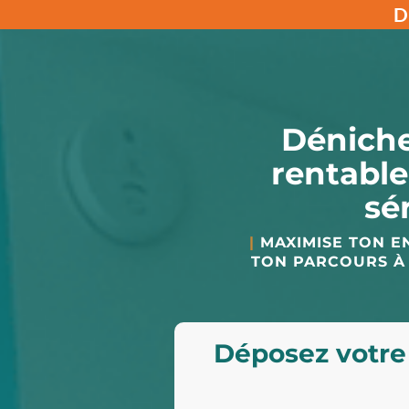
D
Déniche
rentable
sé
|
MAXIMISE TON E
TON PARCOURS À
Déposez votre