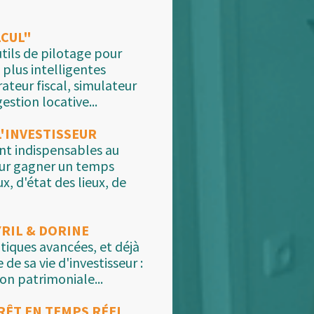
LCUL"
utils de pilotage pour
 plus intelligentes
ateur fiscal, simulateur
estion locative...
L'INVESTISSEUR
t indispensables au
pour gagner un temps
x, d'état des lieux, de
YRIL & DORINE
iques avancées, et déjà
e de sa vie d'investisseur :
ion patrimoniale...
RÊT EN TEMPS RÉEL