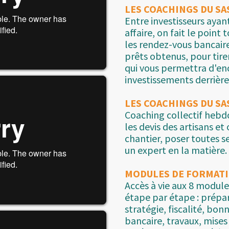
LES COACHINGS DU SA
Entre investisseurs aya
affaire, on fait le point 
les rendez-vous bancaire
prêts obtenus, pour tire
qui vous permettra d'en
investissements derrière
LES COACHINGS DU SA
Coaching collectif heb
les devis des artisans et
chantier, poser toutes s
un expert en la matière.
MODULES DE FORMAT
Accès à vie aux 8 modul
étape par étape : prépa
stratégie, fiscalité, bon
bancaire, travaux, mises