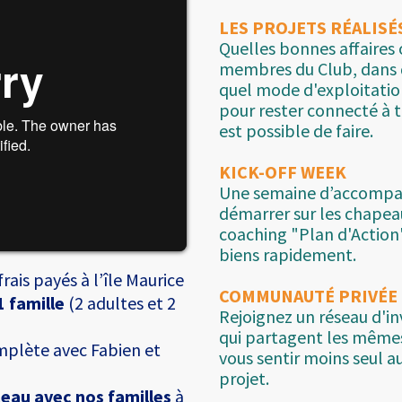
LES PROJETS RÉALISÉ
Quelles bonnes affaires 
membres du Club, dans q
quel mode d'exploitation
pour rester connecté à 
est possible de faire.
KICK-OFF WEEK
Une semaine d’accompa
démarrer sur les chapea
coaching "Plan d'Action"
biens rapidement.
rais payés à l’île Maurice
COMMUNAUTÉ PRIVÉE
1 famille
(2 adultes et 2
Rejoignez un réseau d'in
qui partagent les mêmes
plète avec Fabien et
vous sentir moins seul a
projet.
eau avec nos familles
à