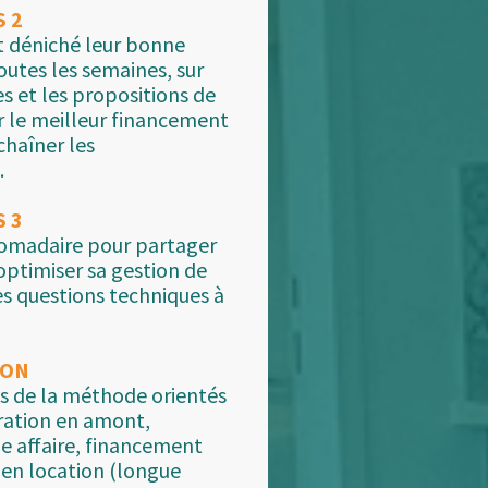
S 2
nt déniché leur bonne
toutes les semaines, sur
s et les propositions de
r le meilleur financement
chaîner les
.
S 3
domadaire pour partager
 optimiser sa gestion de
es questions techniques à
ION
es de la méthode orientés
ration en amont,
ne affaire, financement
 en location (longue