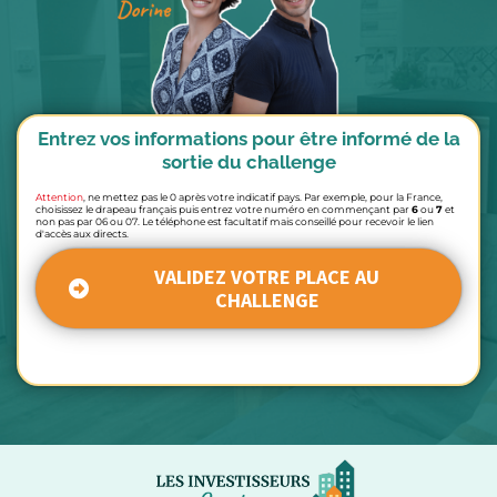
Entrez vos informations pour être informé de la
sortie du challenge
Attention
,
ne mettez pas le 0 après votre indicatif pays. Par exemple, pour la France,
choisissez le drapeau français puis entrez votre numéro en commençant par
6
ou
7
et
non pas par 06 ou 07. Le téléphone est facultatif mais conseillé pour recevoir le lien
d'accès aux directs.
VALIDEZ VOTRE PLACE AU
CHALLENGE