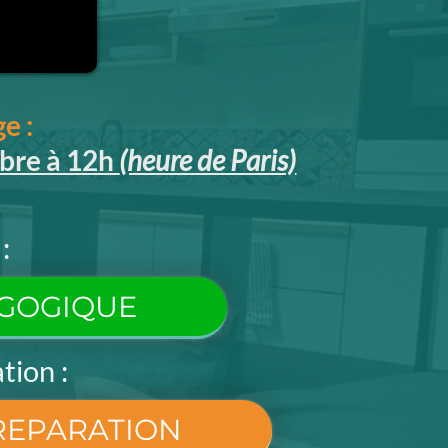
e :
obre à 12h
(heure de Paris)
:
AGOGIQUE
tion :
REPARATION