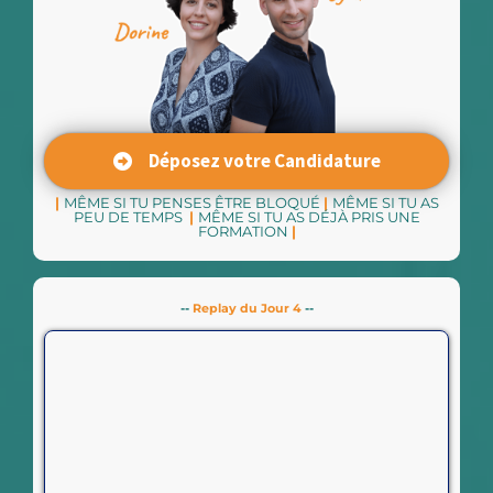
Déposez votre Candidature
|
MÊME SI TU PENSES ÊTRE BLOQUÉ
|
MÊME SI TU AS
PEU DE TEMPS
|
MÊME SI TU AS DÉJÀ PRIS UNE
FORMATION
|
--
Replay du Jour 4
--