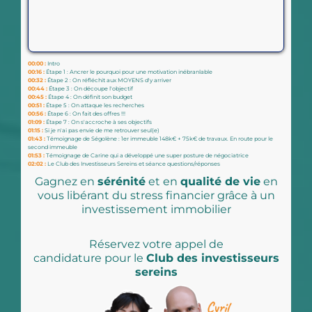
00:00 :
Intro
00:16 :
Étape 1 : Ancrer le pourquoi pour une motivation inébranlable
00:32 :
Étape 2 : On réfléchit aux MOYENS d'y arriver
00:44 :
Étape 3 : On découpe l'objectif
00:45 :
Étape 4 : On définit son budget
00:51 :
Étape 5 : On attaque les recherches
00:56 :
Étape 6 : On fait des offres !!!
01:09 :
Étape 7 : On s'accroche à ses objectifs
01:15 :
Si je n'ai pas envie de me retrouver seul(e)
01:43 :
Témoignage de Ségolène : 1er immeuble 148k€ + 75k€ de travaux. En route pour le
second immeuble
01:53 :
Témoignage de Carine qui a développé une super posture de négociatrice
02:02 :
Le Club des Investisseurs Sereins et séance questions/réponses
Gagnez en
sérénité
et en
qualité de vie
en
vous libérant du stress financier grâce à un
investissement immobilier
Réservez votre appel de
candidature pour le
Club des investisseurs
sereins