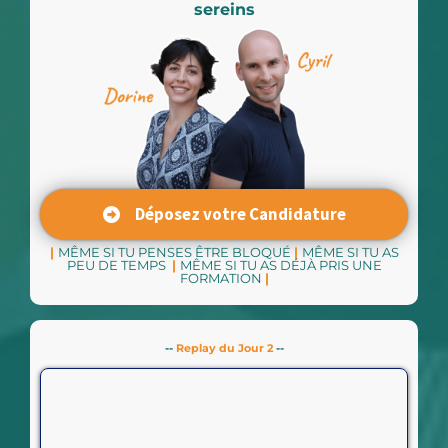
sereins
Déposez votre Candidature
|
MÊME SI TU PENSES ÊTRE BLOQUÉ
|
MÊME SI TU AS
PEU DE TEMPS
|
MÊME SI TU AS DÉJÀ PRIS UNE
FORMATION
|
--
Replay du Jour 2
--