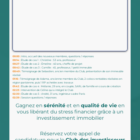
00:00 :
Intro, accueil des nouveaux membres, questions / réponses
00:14 :
Étude de cas 1 : Christine : 53 ans, professeur
00:27 :
Étude de cas 2 : Émeline : 40 ans, cheffe de projet
00:42 :
Étude de cas 3 : Camille : 45, professeur, 1 petit immeuble
00:49 :
Témoignage de Sebastien, ancien membre du Club, présentation de son immeuble
réalisé
01:16 :
Témoignage de Adama, ancienne membre du Club, 2 colocs rentables réalisées en
région parisienne, puis 1 RP achetée avec travaux
01:42 :
Étude de cas 4 : Mélanie, 29 ans, en couple, SARL de famille en cours de création
02:23 :
Intervention de Céline qui a intégré le Club
02:30 :
Étude de cas 5 : André, 31 ans, ingénieur cadre Paris
02:39 :
Session questions / réponses
Gagnez en
sérénité
et en
qualité de vie
en
vous libérant du stress financier grâce à un
investissement immobilier
Réservez votre appel de
candidature pour le
Club des investisseurs