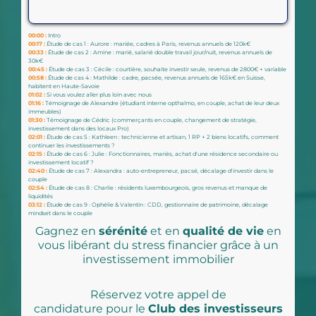
00:00 :
Intro
00:17 :
Étude de cas 1 : Aurore : mariée, cadres à Paris, revenus annuels de 120k€
00:33 :
Étude de cas 2 : Amine : marié, salarié double travail jour/nuit, revenus annuels de
30k€
00:45 :
Étude de cas 3 : Cécile : courtière, souhaite investir seule, revenus de 2800€ + variable
00:58 :
Étude de cas 4 : Mathilde : cadre, pacsée, revenus annuels de 165k€ en Suisse,
habitent en Haute-Savoie
01:02 :
Si vous voulez aller plus loin avec nous
01:16 :
Témoignage de Alexandre (étudiant interne opthalmo, en couple, achat de leur deux
immeubles)
01:30 :
Témoignage de Cédric (commerçants en couple, changement de stratégie,
investissement dans des locaux Pro)
02:01 :
Étude de cas 5 : Kathleen : technicienne et artisan, 1 RP + 2 biens locatifs, comment
continuer les investissements ?
02:15 :
Étude de cas 6 : Julie : Fonctionnaires, mariés, achat d'une résidence secondaire ou
investissement locatif ?
02:40 :
Étude de cas 7 : Alexandra : auto-entrepreneur, pacsé, décalage d'investir dans le
couple
02:54 :
Étude de cas 8 : Charlie : résidents luxembourgeois, gros revenus et manque de
liquidités
03:12 :
Étude de cas 9 : Ophélie & Valentin : CDD, gestionnaire de patrimoine, décalage
mindset dans le couple
Gagnez en
sérénité
et en
qualité de vie
en
vous libérant du stress financier grâce à un
investissement immobilier
Réservez votre appel de
candidature pour le
Club des investisseurs