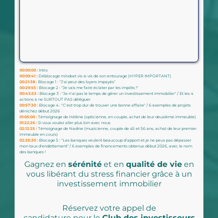
00:00:00 :
Intro
00:09:41 :
Déblocage mindset vis-à-vis de son entourage (HYPER IMPORTANT)
00:21:38 :
Blocage 1 : "J'ai peur des loyers impayés"
00:29:55 :
Blocage 2 : "Je vais me faire éclater par les impôts !"
00:43:53 :
Blocage 3 : "Je n'ai pas le temps de gérer un investissement immobilier" / Et les 4
actions à ne SURTOUT PAS déléguer
00:57:30 :
Blocage 4 : "C'est trop dur de trouver une bonne affaire" / 6 exemples de projets
dénichez début 2026
01:05:00 :
Témoignage de Hélène (opticienne, en couple, achat de leur deuxième immeuble)
01:22:26 :
Si vous voulez aller plus loin avec nous
02:12:25 :
Témoignage de Nadine (musicienne, couple de 45 et 56 ans, achat de leur premier
immeuble en cours)
02:26:30 :
Blocage 5 : "Les banques veulent beaucoup d'apport et je ne peux pas dépasser
mon taux d'endettement" / 6 exemples de financements obtenus début 2026, avec le nom
des banques !
Gagnez en
sérénité
et en
qualité de vie
en
vous libérant du stress financier grâce à un
investissement immobilier
Réservez votre appel de
candidature pour le
Club des investisseurs