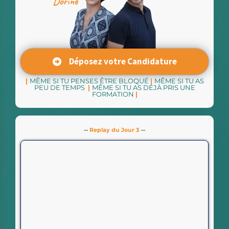
Déposez votre Candidature
|
MÊME SI TU PENSES ÊTRE BLOQUÉ
|
MÊME SI TU AS
PEU DE TEMPS
|
MÊME SI TU AS DÉJÀ PRIS UNE
FORMATION
|
--
Replay du Jour 3
--