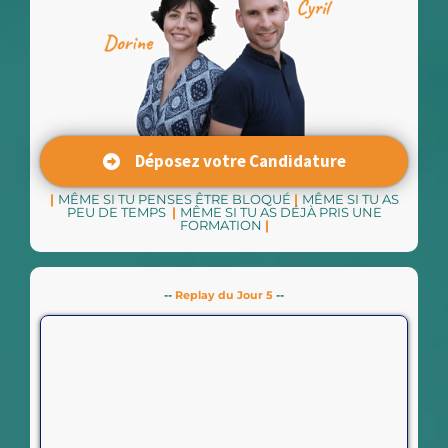
Déposez votre Candidature
|
MÊME SI TU PENSES ÊTRE BLOQUÉ
|
MÊME SI TU AS
PEU DE TEMPS
|
MÊME SI TU AS DÉJÀ PRIS UNE
FORMATION
|
--
Replay du Jour 5
--