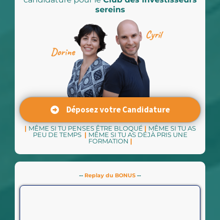
sereins
Déposez votre Candidature
|
MÊME SI TU PENSES ÊTRE BLOQUÉ
|
MÊME SI TU AS
PEU DE TEMPS
|
MÊME SI TU AS DÉJÀ PRIS UNE
FORMATION
|
--
Replay du BONUS
--