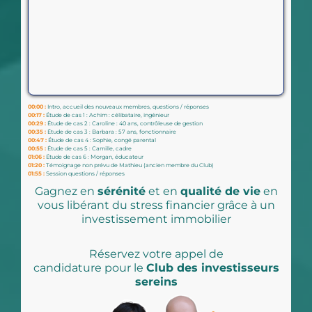
00:00 :
Intro, accueil des nouveaux membres, questions / réponses
00:17 :
Étude de cas 1 : Achim : célibataire, ingénieur
00:29 :
Étude de cas 2 : Caroline : 40 ans, contrôleuse de gestion
00:35 :
Étude de cas 3 : Barbara : 57 ans, fonctionnaire
00:47 :
Étude de cas 4 : Sophie, congé parental
00:55 :
Étude de cas 5 : Camille, cadre
01:06 :
Étude de cas 6 : Morgan, éducateur
01:20 :
Témoignage non prévu de Mathieu (ancien membre du Club)
01:55 :
Session questions / réponses
Gagnez en
sérénité
et en
qualité de vie
en
vous libérant du stress financier grâce à un
investissement immobilier
Réservez votre appel de
candidature pour le
Club des investisseurs
sereins