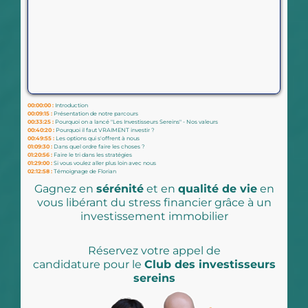
00:00:00 :
Introduction
00:09:15 :
Présentation de notre parcours
00:33:25 :
Pourquoi on a lancé "Les Investisseurs Sereins" - Nos valeurs
00:40:20 :
Pourquoi il faut VRAIMENT investir ?
00:49:55 :
Les options qui s'offrent à nous
01:09:30 :
Dans quel ordre faire les choses ?
01:20:56 :
Faire le tri dans les stratégies
01:29:00 :
Si vous voulez aller plus loin avec nous
02:12:58 :
Témoignage de Florian
Gagnez en
sérénité
et en
qualité de vie
en
vous libérant du stress financier grâce à un
investissement immobilier
Réservez votre appel de
candidature pour le
Club des investisseurs
sereins