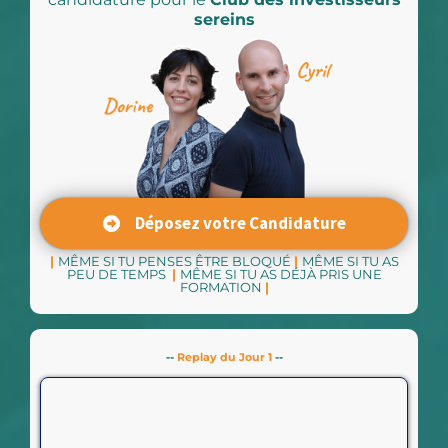
sereins
Déposez votre Candidature
|
MÊME SI TU PENSES ÊTRE BLOQUÉ
|
MÊME SI TU AS
PEU DE TEMPS
|
MÊME SI TU AS DÉJÀ PRIS UNE
FORMATION
|
--
Replay du Jour 1
--