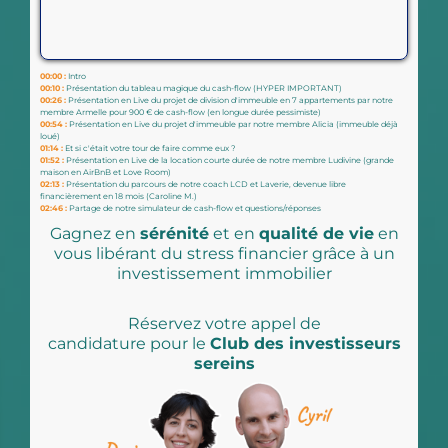
00:00 :
Intro
00:10 :
Présentation du tableau magique du cash-flow (HYPER IMPORTANT)
00:26 :
Présentation en Live du projet de division d'immeuble en 7 appartements par notre
membre Armelle pour 900 € de cash-flow (en longue durée pessimiste)
00:54 :
Présentation en Live du projet d'immeuble par notre membre Alicia (immeuble déjà
loué)
01:14 :
Et si c'était votre tour de faire comme eux ?
01:52 :
Présentation en Live de la location courte durée de notre membre Ludivine (grande
maison en AirBnB et Love Room)
02:13 :
Présentation du parcours de notre coach LCD et Laverie, devenue libre
financièrement en 18 mois (Caroline M.)
02:46 :
Partage de notre simulateur de cash-flow et questions/réponses
Gagnez en
sérénité
et en
qualité de vie
en
vous libérant du stress financier grâce à un
investissement immobilier
Réservez votre appel de
candidature pour le
Club des investisseurs
sereins