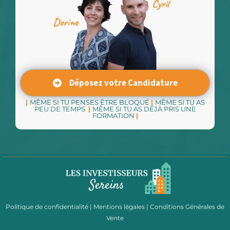
Déposez votre Candidature
|
MÊME SI TU PENSES ÊTRE BLOQUÉ
|
MÊME SI TU AS
PEU DE TEMPS
|
MÊME SI TU AS DÉJÀ PRIS UNE
FORMATION
|
Politique de confidentialité
|
Mentions légales
|
Conditions Générales de
Vente