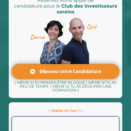
Réservez votre appel de
candidature pour le
Club des investisseurs
sereins
Déposez votre Candidature
|
MÊME SI TU PENSES ÊTRE BLOQUÉ
|
MÊME SI TU AS
PEU DE TEMPS
|
MÊME SI TU AS DÉJÀ PRIS UNE
FORMATION
|
--
Replay du Jour 1
--