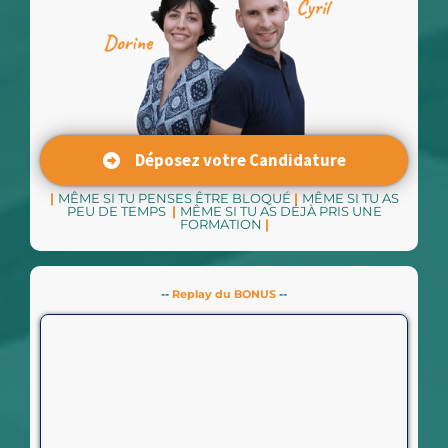
Déposez votre Candidature
|
MÊME SI TU PENSES ÊTRE BLOQUÉ
|
MÊME SI TU AS
PEU DE TEMPS
|
MÊME SI TU AS DÉJÀ PRIS UNE
FORMATION
|
--
Replay du BONUS
--