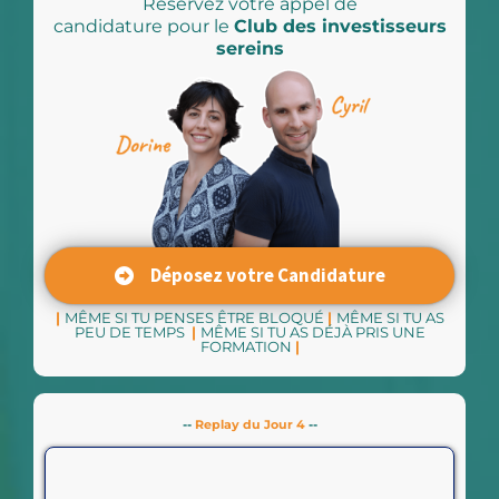
Réservez votre appel de
candidature pour le
Club des investisseurs
sereins
Déposez votre Candidature
|
MÊME SI TU PENSES ÊTRE BLOQUÉ
|
MÊME SI TU AS
PEU DE TEMPS
|
MÊME SI TU AS DÉJÀ PRIS UNE
FORMATION
|
--
Replay du Jour 4
--