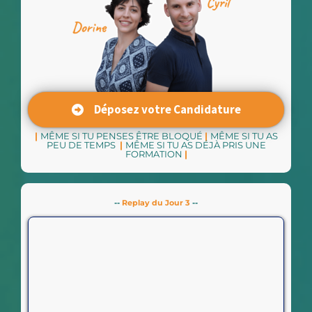
Déposez votre Candidature
|
MÊME SI TU PENSES ÊTRE BLOQUÉ
|
MÊME SI TU AS
PEU DE TEMPS
|
MÊME SI TU AS DÉJÀ PRIS UNE
FORMATION
|
--
Replay du Jour 3
--